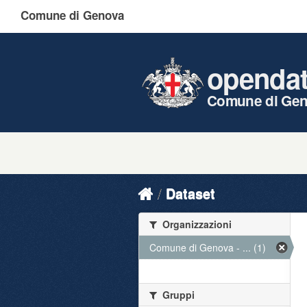
Comune di Genova
openda
Comune di Ge
Dataset
Organizzazioni
Comune di Genova - ... (1)
Gruppi