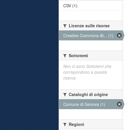
CSV (1)
Licenze sulle risorse
Creative Commons At... (1)
Sottotemi
Non ci sono Sottotemi che
corrispondono a questa
ricerca
Cataloghi di origine
Comune di Genova (1)
Regioni