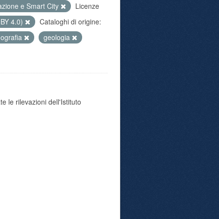
azione e Smart City
Licenze
 BY 4.0)
Cataloghi di origine:
ografia
geologia
 le rilevazioni dell'Istituto