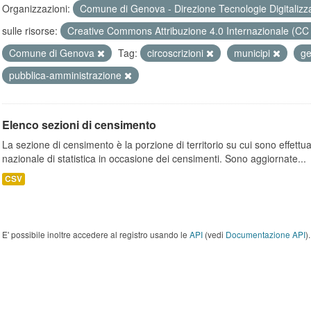
Organizzazioni:
Comune di Genova - Direzione Tecnologie Digitalizz
sulle risorse:
Creative Commons Attribuzione 4.0 Internazionale (CC
Comune di Genova
Tag:
circoscrizioni
municipi
ge
pubblica-amministrazione
Elenco sezioni di censimento
La sezione di censimento è la porzione di territorio su cui sono effettuate
nazionale di statistica in occasione dei censimenti. Sono aggiornate...
CSV
E' possibile inoltre accedere al registro usando le
API
(vedi
Documentazione API
).