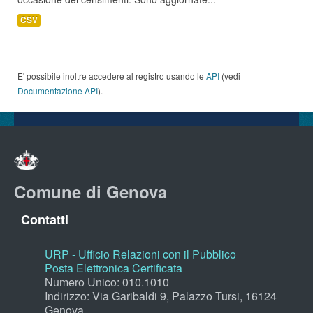
CSV
E' possibile inoltre accedere al registro usando le
API
(vedi
Documentazione API
).
Comune di Genova
Contatti
URP - Ufficio Relazioni con il Pubblico
Posta Elettronica Certificata
Numero Unico: 010.1010
Indirizzo: Via Garibaldi 9, Palazzo Tursi, 16124
Genova