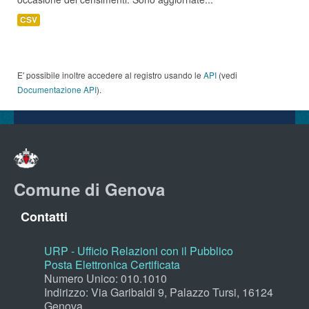
CSV
E' possibile inoltre accedere al registro usando le
API
(vedi
Documentazione API
).
Comune di Genova
Contatti
URP - Ufficio Relazioni con il Pubblico
Posta Elettronica Certificata
Numero Unico: 010.1010
Indirizzo: Via Garibaldi 9, Palazzo Tursi, 16124
Genova