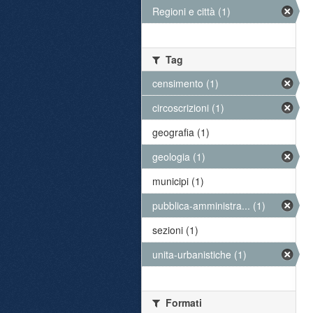
Regioni e città (1)
Tag
censimento (1)
circoscrizioni (1)
geografia (1)
geologia (1)
municipi (1)
pubblica-amministra... (1)
sezioni (1)
unita-urbanistiche (1)
Formati