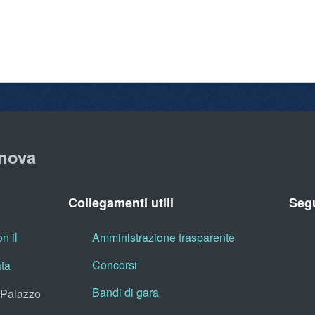
nova
Collegamenti utili
Segu
n il
Amministrazione trasparente
Concorsi
ata
Bandi di gara
, Palazzo