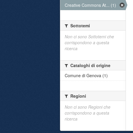
Creative Commons At... (1)
Sottotemi
Non ci sono Sottotemi che
corrispondono a questa
ricerca
Cataloghi di origine
Comune di Genova (1)
Regioni
Non ci sono Regioni che
corrispondono a questa
ricerca