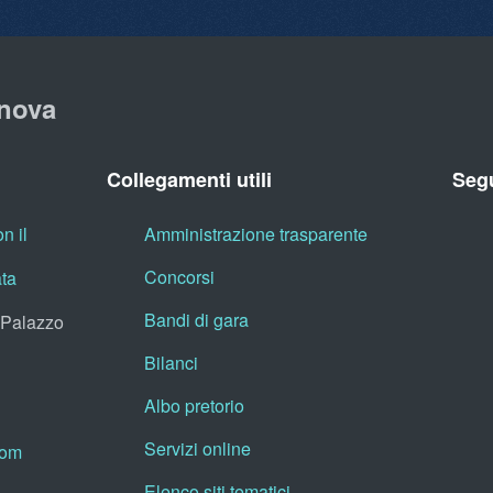
nova
Collegamenti utili
Segu
n il
Amministrazione trasparente
Concorsi
ata
Bandi di gara
, Palazzo
Bilanci
Albo pretorio
Servizi online
oom
Elenco siti tematici