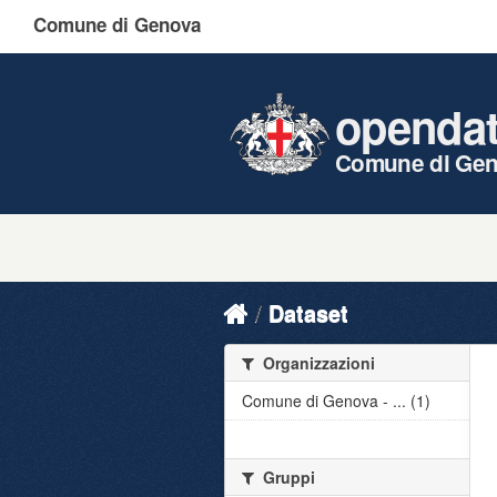
Comune di Genova
openda
Comune di Ge
Dataset
Organizzazioni
Comune di Genova - ... (1)
Gruppi