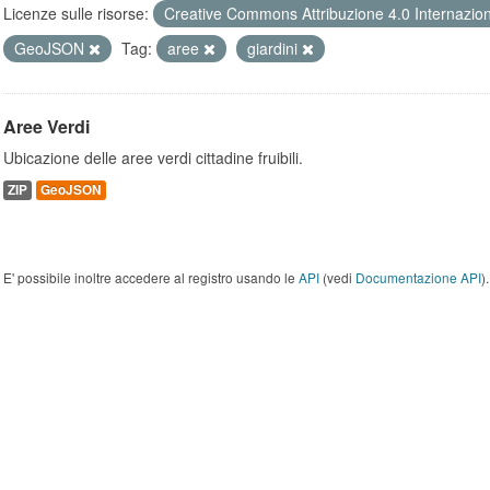
Licenze sulle risorse:
Creative Commons Attribuzione 4.0 Internazio
GeoJSON
Tag:
aree
giardini
Aree Verdi
Ubicazione delle aree verdi cittadine fruibili.
ZIP
GeoJSON
E' possibile inoltre accedere al registro usando le
API
(vedi
Documentazione API
).