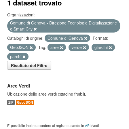
1 dataset trovato
Organizzazioni:
Comune di Genova - Direzione Tecnologie Digitalizzazione
e Smart City
Cataloghi di origine:
Comune di Genova
Formati:
GeoJSON
Tag:
aree
verde
giardini
parchi
Risultato del Filtro
Aree Verdi
Ubicazione delle aree verdi cittadine fruibili.
ZIP
GeoJSON
E' possibile inoltre accedere al registro usando le
API
(vedi