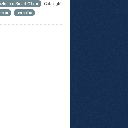
azione e Smart City
Cataloghi
ree
parchi