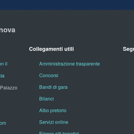
nova
Collegamenti utili
Segu
n il
Amministrazione trasparente
Concorsi
ata
Bandi di gara
, Palazzo
Bilanci
Albo pretorio
Servizi online
oom
Elenco siti tematici