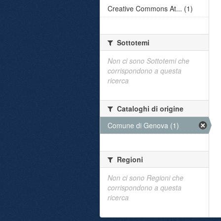
Creative Commons At... (1)
Sottotemi
Non ci sono Sottotemi che
corrispondono a questa
ricerca
Cataloghi di origine
Comune di Genova (1)
Regioni
Non ci sono Regioni che
corrispondono a questa
ricerca