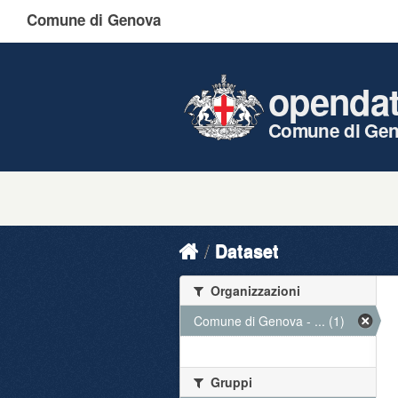
Comune di Genova
openda
Comune di Ge
Dataset
Organizzazioni
Comune di Genova - ... (1)
Gruppi