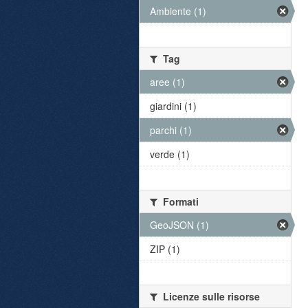
Ambiente (1)
Tag
aree (1)
giardini (1)
parchi (1)
verde (1)
Formati
GeoJSON (1)
ZIP (1)
Licenze sulle risorse