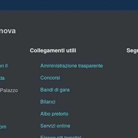
nova
Collegamenti utili
Segu
n il
Amministrazione trasparente
Concorsi
ata
Bandi di gara
, Palazzo
Bilanci
Albo pretorio
Servizi online
oom
Elenco siti tematici