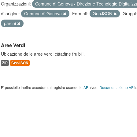
Organizzazioni:
Comune di Genova - Direzione Tecnologie Digitalizz
di origine:
Comune di Genova
Formati:
GeoJSON
Gruppi:
parchi
Aree Verdi
Ubicazione delle aree verdi cittadine fruibili.
ZIP
GeoJSON
E' possibile inoltre accedere al registro usando le
API
(vedi
Documentazione API
).