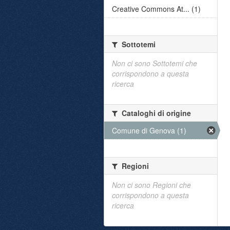
Creative Commons At... (1)
Sottotemi
Non ci sono Sottotemi che
corrispondono a questa
ricerca
Cataloghi di origine
Comune di Genova (1)
Regioni
Non ci sono Regioni che
corrispondono a questa
ricerca