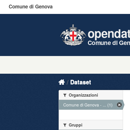
Comune di Genova
openda
Comune di Ge
Dataset
Organizzazioni
Comune di Genova - ... (1)
Gruppi