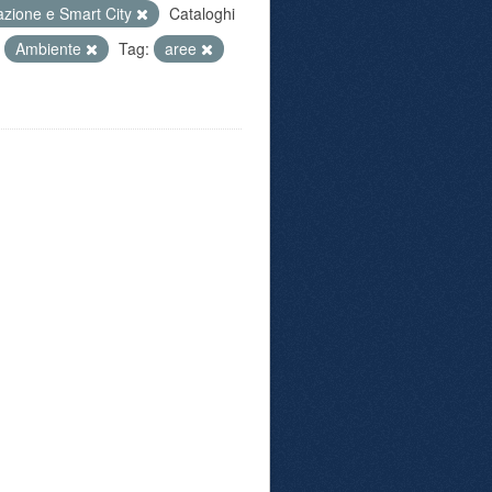
azione e Smart City
Cataloghi
Ambiente
Tag:
aree