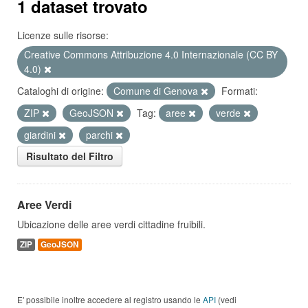
1 dataset trovato
Licenze sulle risorse:
Creative Commons Attribuzione 4.0 Internazionale (CC BY
4.0)
Cataloghi di origine:
Comune di Genova
Formati:
ZIP
GeoJSON
Tag:
aree
verde
giardini
parchi
Risultato del Filtro
Aree Verdi
Ubicazione delle aree verdi cittadine fruibili.
ZIP
GeoJSON
E' possibile inoltre accedere al registro usando le
API
(vedi