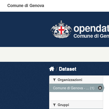
Comune di Genova
openda
Comune di Ge
Dataset
Organizzazioni
Comune di Genova - ... (1)
Gruppi