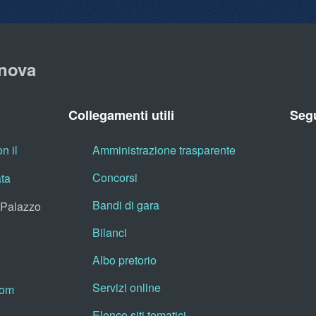
nova
Collegamenti utili
Segu
n il
Amministrazione trasparente
Concorsi
ata
Bandi di gara
, Palazzo
Bilanci
Albo pretorio
Servizi online
oom
Elenco siti tematici