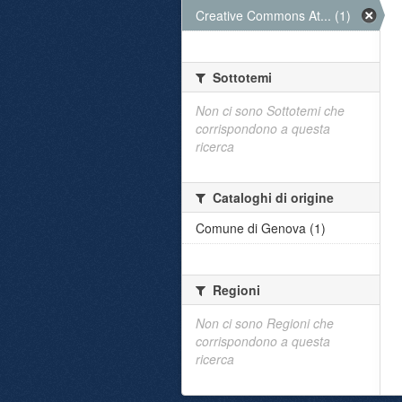
Creative Commons At... (1)
Sottotemi
Non ci sono Sottotemi che
corrispondono a questa
ricerca
Cataloghi di origine
Comune di Genova (1)
Regioni
Non ci sono Regioni che
corrispondono a questa
ricerca