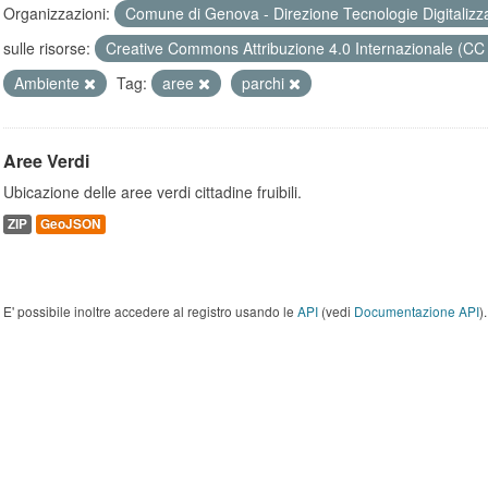
Organizzazioni:
Comune di Genova - Direzione Tecnologie Digitalizz
sulle risorse:
Creative Commons Attribuzione 4.0 Internazionale (CC
Ambiente
Tag:
aree
parchi
Aree Verdi
Ubicazione delle aree verdi cittadine fruibili.
ZIP
GeoJSON
E' possibile inoltre accedere al registro usando le
API
(vedi
Documentazione API
).