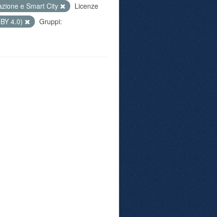
azione e Smart City
Licenze
 BY 4.0)
Gruppi: