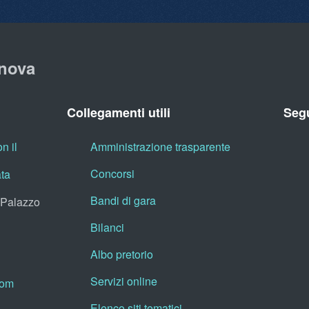
nova
Collegamenti utili
Segu
n il
Amministrazione trasparente
Concorsi
ata
Bandi di gara
, Palazzo
Bilanci
Albo pretorio
Servizi online
oom
Elenco siti tematici