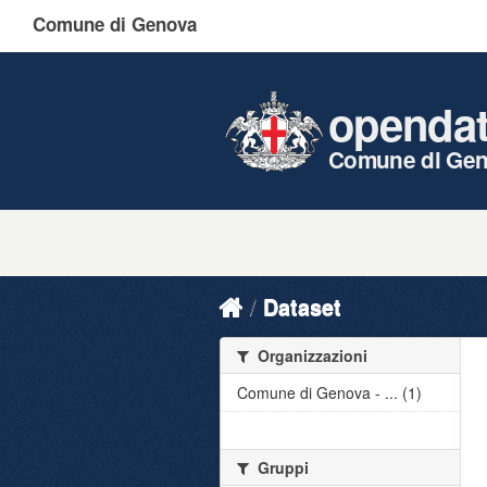
Comune di Genova
openda
Comune di Ge
Dataset
Organizzazioni
Comune di Genova - ... (1)
Gruppi