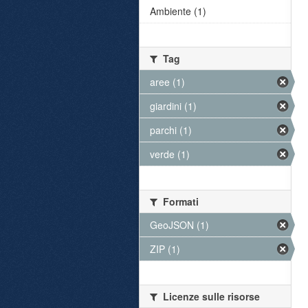
Ambiente (1)
Tag
aree (1)
giardini (1)
parchi (1)
verde (1)
Formati
GeoJSON (1)
ZIP (1)
Licenze sulle risorse