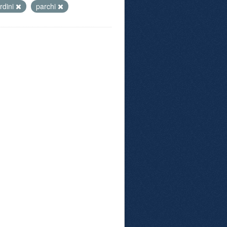
rdini
parchi