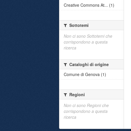
Creative Commons At... (1)
Sottotemi
Non ci sono Sottotemi che
corrispondono a questa
ricerca
Cataloghi di origine
Comune di Genova (1)
Regioni
Non ci sono Regioni che
corrispondono a questa
ricerca