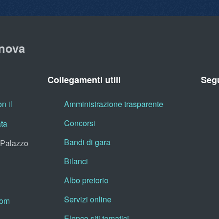
nova
Collegamenti utili
Segu
n il
Amministrazione trasparente
Concorsi
ata
Bandi di gara
, Palazzo
Bilanci
Albo pretorio
Servizi online
oom
Elenco siti tematici