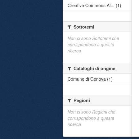
Creative Commons At... (1)
Sottotemi
Non ci sono Sottotemi che
corrispondono a questa
ricerca
Cataloghi di origine
Comune di Genova (1)
Regioni
Non ci sono Regioni che
corrispondono a questa
ricerca