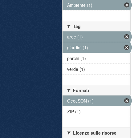
Ambiente (1)
Tag
aree (1)
giardini (1)
parchi (1)
verde (1)
Formati
GeoJSON (1)
ZIP (1)
Licenze sulle risorse