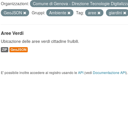
Organizzazioni:
Comune di Genova - Direzione Tecnologie Digitalizz
GeoJSON
Gruppi:
Ambiente
Tag:
aree
giardini
Aree Verdi
Ubicazione delle aree verdi cittadine fruibili.
ZIP
GeoJSON
E' possibile inoltre accedere al registro usando le
API
(vedi
Documentazione API
).