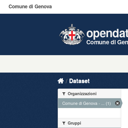
Comune di Genova
openda
Comune di Ge
Dataset
Organizzazioni
Comune di Genova - ... (1)
Gruppi