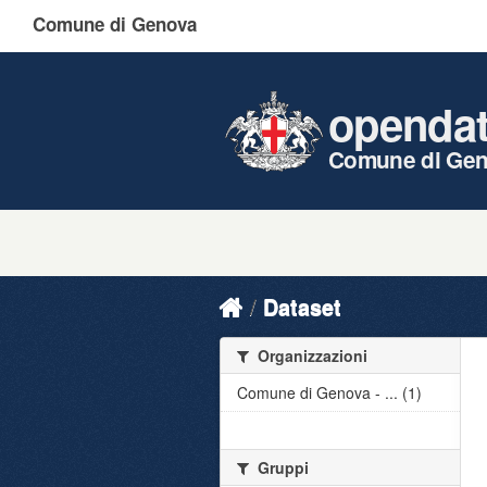
Comune di Genova
openda
Comune di Ge
Dataset
Organizzazioni
Comune di Genova - ... (1)
Gruppi