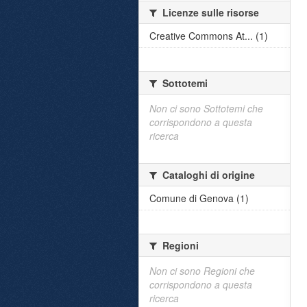
Licenze sulle risorse
Creative Commons At... (1)
Sottotemi
Non ci sono Sottotemi che
corrispondono a questa
ricerca
Cataloghi di origine
Comune di Genova (1)
Regioni
Non ci sono Regioni che
corrispondono a questa
ricerca