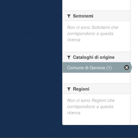
Sottotemi
Non ci sono Sottotemi che
corrispondono a questa
ricerca
Cataloghi di origine
Comune di Genova (1)
Regioni
Non ci sono Regioni che
corrispondono a questa
ricerca