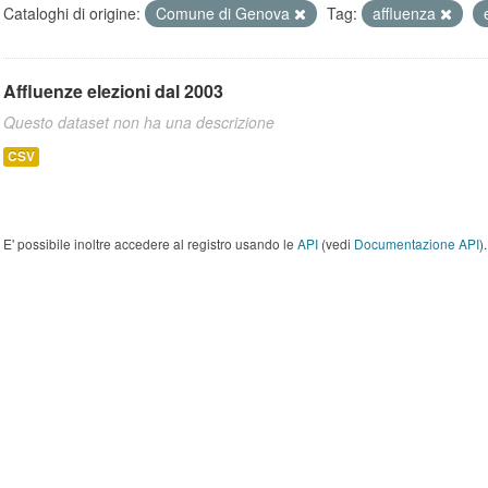
Cataloghi di origine:
Comune di Genova
Tag:
affluenza
Affluenze elezioni dal 2003
Questo dataset non ha una descrizione
CSV
E' possibile inoltre accedere al registro usando le
API
(vedi
Documentazione API
).