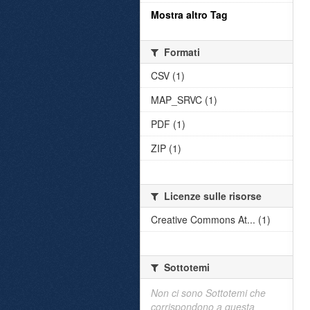
Mostra altro Tag
Formati
CSV (1)
MAP_SRVC (1)
PDF (1)
ZIP (1)
Licenze sulle risorse
Creative Commons At... (1)
Sottotemi
Non ci sono Sottotemi che
corrispondono a questa