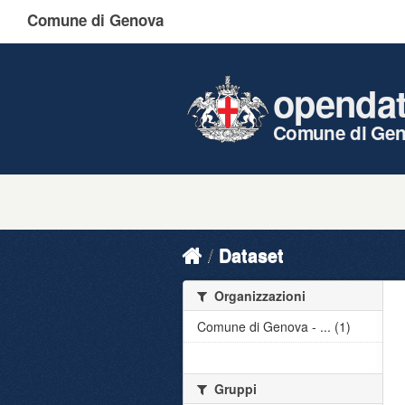
Comune di Genova
openda
Comune di Ge
Dataset
Organizzazioni
Comune di Genova - ... (1)
Gruppi