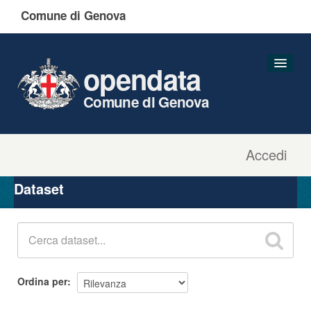
Comune di Genova
opendata
Comune di Genova
Accedi
Dataset
Organizzazioni
Dataset
Gruppi
Informazioni
Ordina per