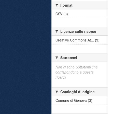
Formati
CSV (3)
Licenze sulle risorse
Creative Commons At... (3)
Sottotemi
Non ci sono Sottotemi che
corrispondono a questa
ricerca
Cataloghi di origine
Comune di Genova (3)