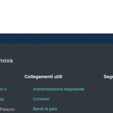
nova
Collegamenti utili
Segu
n il
Amministrazione trasparente
Concorsi
ata
Bandi di gara
, Palazzo