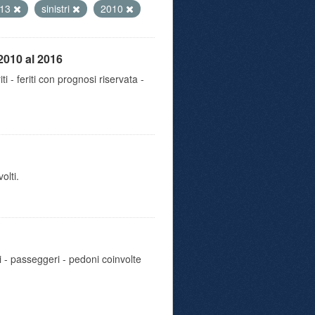
013
sinistri
2010
2010 al 2016
iti - feriti con prognosi riservata -
olti.
i - passeggeri - pedoni coinvolte