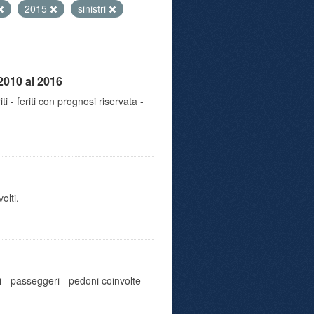
2015
sinistri
2010 al 2016
iti - feriti con prognosi riservata -
olti.
i - passeggeri - pedoni coinvolte