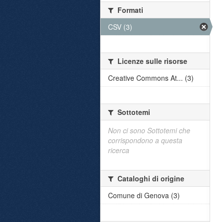
Formati
CSV (3)
Licenze sulle risorse
Creative Commons At... (3)
Sottotemi
Non ci sono Sottotemi che
corrispondono a questa
ricerca
Cataloghi di origine
Comune di Genova (3)