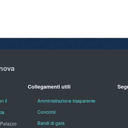
nova
Collegamenti utili
Segu
n il
Amministrazione trasparente
Concorsi
ata
Bandi di gara
, Palazzo