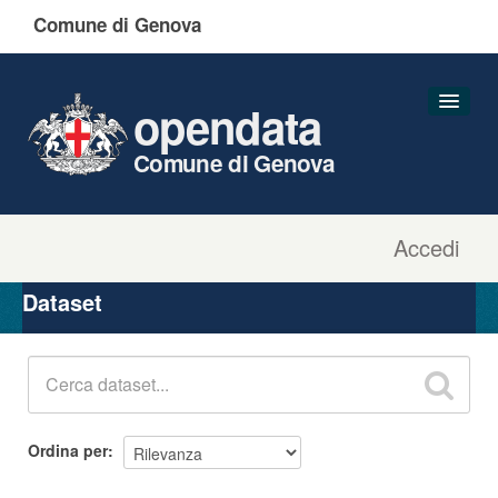
Comune di Genova
opendata
Comune di Genova
Accedi
Dataset
Organizzazioni
Dataset
Gruppi
Informazioni
Ordina per