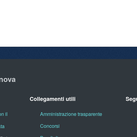
nova
Collegamenti utili
Segu
n il
Amministrazione trasparente
Concorsi
ata