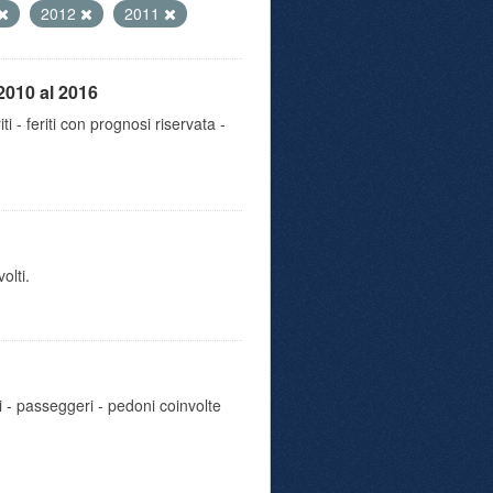
2012
2011
2010 al 2016
iti - feriti con prognosi riservata -
olti.
i - passeggeri - pedoni coinvolte