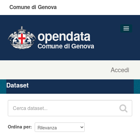
Comune di Genova
opendata
Comune di Genova
Accedi
Dataset
Organizzazioni
Dataset
Gruppi
Informazioni
Ordina per