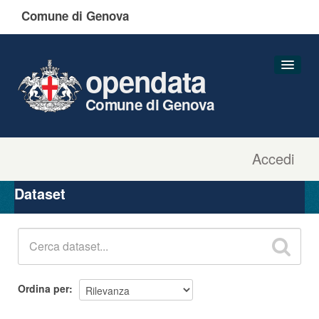
Comune di Genova
opendata
Comune di Genova
Accedi
Dataset
Organizzazioni
Dataset
Gruppi
Informazioni
Ordina per