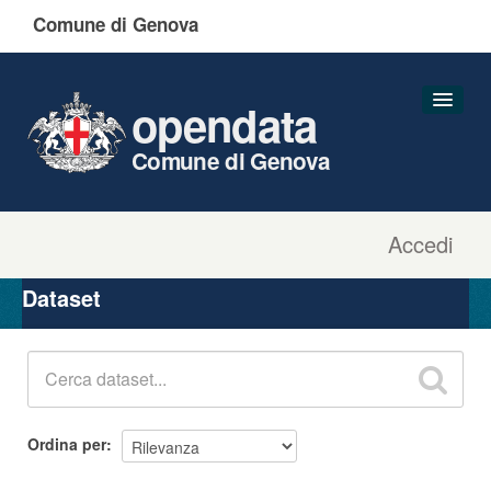
Comune di Genova
opendata
Comune di Genova
Accedi
Dataset
Organizzazioni
Dataset
Gruppi
Informazioni
Ordina per