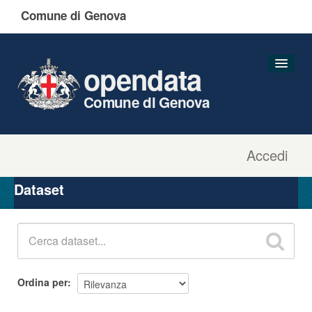
Comune di Genova
opendata
Comune di Genova
Accedi
Dataset
Organizzazioni
Dataset
Gruppi
Informazioni
Ordina per