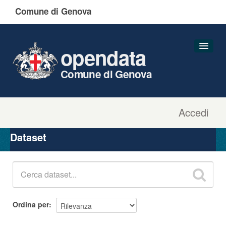
Comune di Genova
opendata
Comune di Genova
Accedi
Dataset
Organizzazioni
Dataset
Gruppi
Informazioni
Ordina per