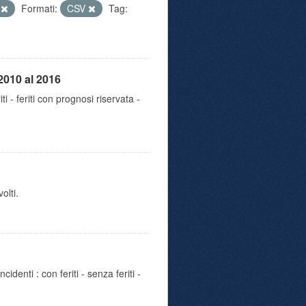
e
Formati:
CSV
Tag:
2010 al 2016
iti - feriti con prognosi riservata -
olti.
identi : con feriti - senza feriti -