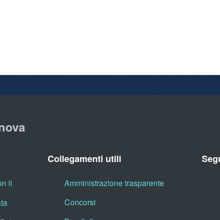
nova
Collegamenti utili
Segu
n il
Amministrazione trasparente
Concorsi
ata