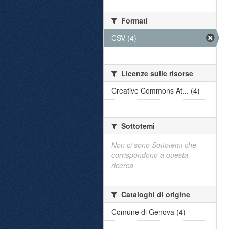
Formati
CSV (4)
Licenze sulle risorse
Creative Commons At... (4)
Sottotemi
Non ci sono Sottotemi che
corrispondono a questa
ricerca
Cataloghi di origine
Comune di Genova (4)