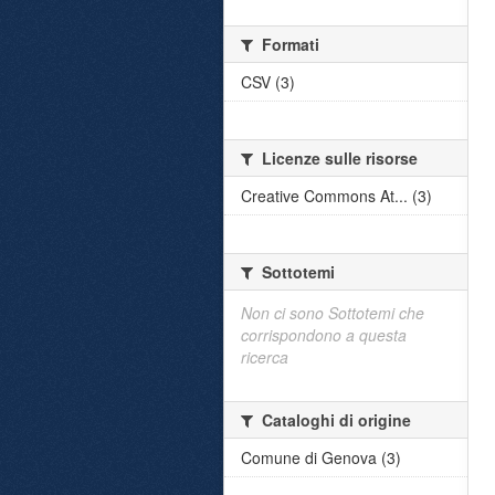
Formati
CSV (3)
Licenze sulle risorse
Creative Commons At... (3)
Sottotemi
Non ci sono Sottotemi che
corrispondono a questa
ricerca
Cataloghi di origine
Comune di Genova (3)