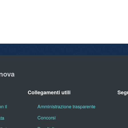
nova
Collegamenti utili
Segu
n il
Amministrazione trasparente
Concorsi
ata