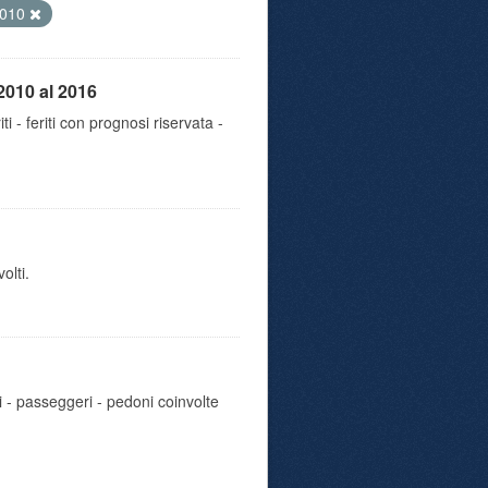
010
2010 al 2016
iti - feriti con prognosi riservata -
olti.
i - passeggeri - pedoni coinvolte