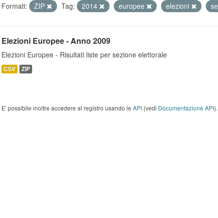
Formati:
ZIP
Tag:
2014
europee
elezioni
se
Elezioni Europee - Anno 2009
Elezioni Europee - Risultati liste per sezione elettorale
CSV
ZIP
E' possibile inoltre accedere al registro usando le
API
(vedi
Documentazione API
).