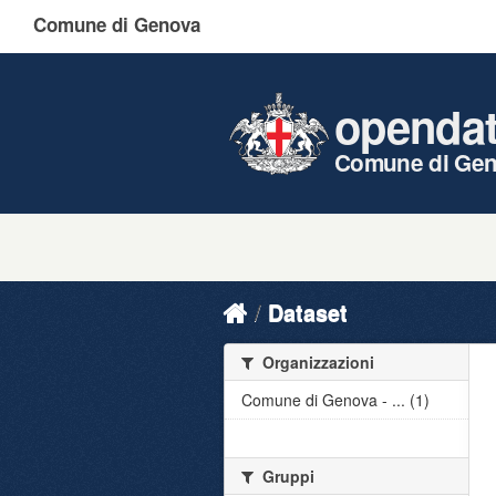
Comune di Genova
openda
Comune di Ge
Dataset
Organizzazioni
Comune di Genova - ... (1)
Gruppi