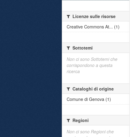
Licenze sulle risorse
Creative Commons At... (1)
Sottotemi
Non ci sono Sottotemi che
corrispondono a questa
ricerca
Cataloghi di origine
Comune di Genova (1)
Regioni
Non ci sono Regioni che