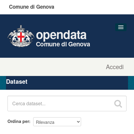
Comune di Genova
opendata
Comune di Genova
Accedi
Dataset
Organizzazioni
Dataset
Gruppi
Informazioni
Ordina per