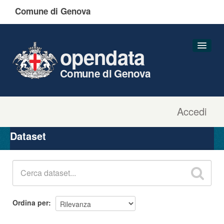
Comune di Genova
opendata
Comune di Genova
Accedi
Dataset
Organizzazioni
Dataset
Gruppi
Informazioni
Ordina per