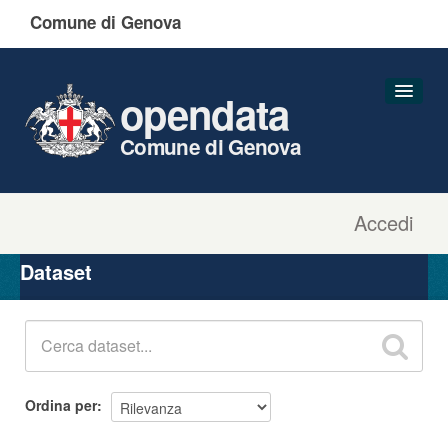
Comune di Genova
opendata
Comune di Genova
Accedi
Dataset
Organizzazioni
Dataset
Gruppi
Informazioni
Ordina per