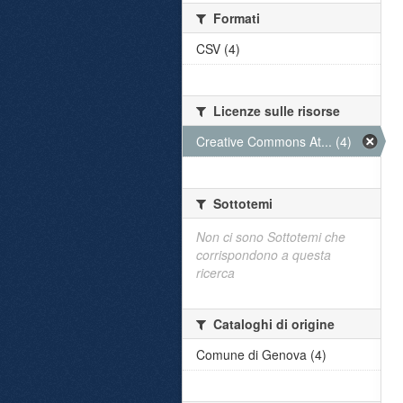
Formati
CSV (4)
Licenze sulle risorse
Creative Commons At... (4)
Sottotemi
Non ci sono Sottotemi che
corrispondono a questa
ricerca
Cataloghi di origine
Comune di Genova (4)