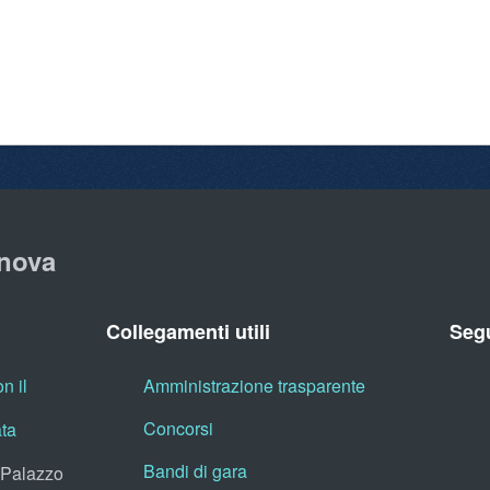
nova
Collegamenti utili
Segu
n il
Amministrazione trasparente
Concorsi
ata
Bandi di gara
, Palazzo