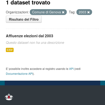
1 dataset trovato
Organizzazioni:
Comune di Genova
Tag:
2003
Risultato del Filtro
Affluenze elezioni dal 2003
Questo dataset non ha una descrizione
CSV
E' possibile inoltre accedere al registro usando le
API
(vedi
Documentazione API
).