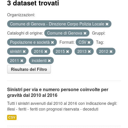
3 dataset trovati
Organizzazioni:
Comune di Genova - Direzione Corpo Polizia Locale
Cataloghi di origine:
Comune di Genova
Gruppi:
Popolazione e società
Formati:
CSV
Tag:
sinistri
2016
2015
2013
2012
2011
incidenti
Risultato del Filtro
Sinistri per via e numero persone coinvolte per
gravità dal 2010 al 2016
Tutti i sinistri avvenuti dal 2010 al 2016 con indicazione degli:
illesi - feriti - feriti con prognosi riservata - deceduti
CSV