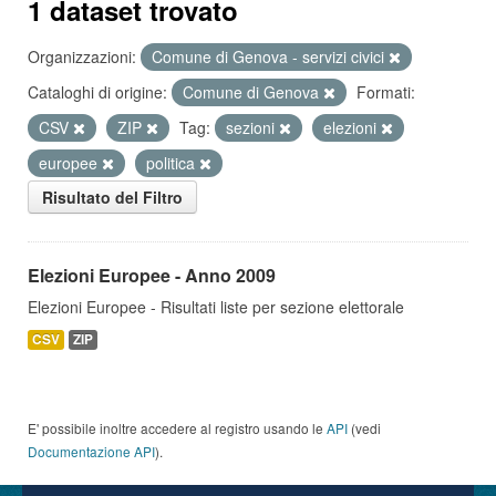
1 dataset trovato
Organizzazioni:
Comune di Genova - servizi civici
Cataloghi di origine:
Comune di Genova
Formati:
CSV
ZIP
Tag:
sezioni
elezioni
europee
politica
Risultato del Filtro
Elezioni Europee - Anno 2009
Elezioni Europee - Risultati liste per sezione elettorale
CSV
ZIP
E' possibile inoltre accedere al registro usando le
API
(vedi
Documentazione API
).