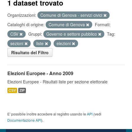
1 dataset trovato
Organizzazioni:
Comune di Genova - servizi civici
Cataloghi di origine:
Comune di Genova
Formati:
CSV
Gruppi:
Governo e settore pubblico
Tag:
sezioni
liste
elezioni
Risultato del Filtro
Elezioni Europee - Anno 2009
Elezioni Europee - Risultati liste per sezione elettorale
CSV
ZIP
E' possibile inoltre accedere al registro usando le
API
(vedi
Documentazione API
).