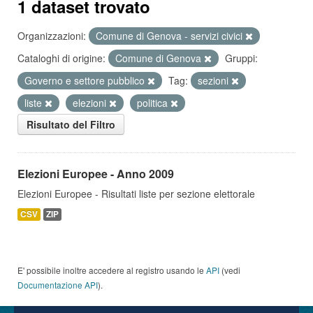
1 dataset trovato
Organizzazioni:
Comune di Genova - servizi civici
Cataloghi di origine:
Comune di Genova
Gruppi:
Governo e settore pubblico
Tag:
sezioni
liste
elezioni
politica
Risultato del Filtro
Elezioni Europee - Anno 2009
Elezioni Europee - Risultati liste per sezione elettorale
CSV
ZIP
E' possibile inoltre accedere al registro usando le
API
(vedi
Documentazione API
).