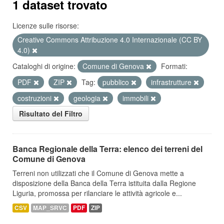
1 dataset trovato
Licenze sulle risorse:
Creative Commons Attribuzione 4.0 Internazionale (CC BY
4.0)
Cataloghi di origine:
Comune di Genova
Formati:
PDF
ZIP
Tag:
pubblico
infrastrutture
costruzioni
geologia
immobili
Risultato del Filtro
Banca Regionale della Terra: elenco dei terreni del
Comune di Genova
Terreni non utilizzati che il Comune di Genova mette a
disposizione della Banca della Terra istituita dalla Regione
Liguria, promossa per rilanciare le attività agricole e...
CSV
MAP_SRVC
PDF
ZIP