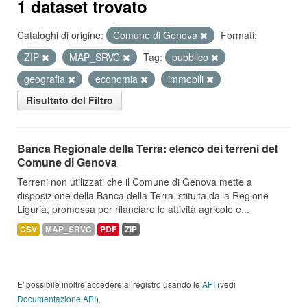
1 dataset trovato
Cataloghi di origine:
Comune di Genova
Formati:
ZIP
MAP_SRVC
Tag:
pubblico
geografia
economia
immobili
Risultato del Filtro
Banca Regionale della Terra: elenco dei terreni del
Comune di Genova
Terreni non utilizzati che il Comune di Genova mette a
disposizione della Banca della Terra istituita dalla Regione
Liguria, promossa per rilanciare le attività agricole e...
CSV
MAP_SRVC
PDF
ZIP
E' possibile inoltre accedere al registro usando le
API
(vedi
Documentazione API
).