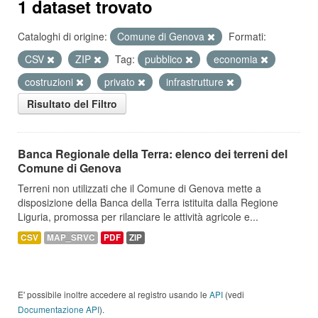
1 dataset trovato
Cataloghi di origine:
Comune di Genova
Formati:
CSV
ZIP
Tag:
pubblico
economia
costruzioni
privato
infrastrutture
Risultato del Filtro
Banca Regionale della Terra: elenco dei terreni del
Comune di Genova
Terreni non utilizzati che il Comune di Genova mette a
disposizione della Banca della Terra istituita dalla Regione
Liguria, promossa per rilanciare le attività agricole e...
CSV
MAP_SRVC
PDF
ZIP
E' possibile inoltre accedere al registro usando le
API
(vedi
Documentazione API
).