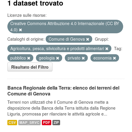
1 dataset trovato
Licenze sulle risorse:
Creative Commons Attribuzione 4.0 Internazionale (CC BY
4.0)
Cataloghi di origine:
Comune di Genova
Gruppi:
Agricoltura, pesca, silvicoltura e prodotti alimentari
Tag:
pubblico
geologia
privato
economia
Risultato del Filtro
Banca Regionale della Terra: elenco dei terreni del
Comune di Genova
Terreni non utilizzati che il Comune di Genova mette a
disposizione della Banca della Terra istituita dalla Regione
Liguria, promossa per rilanciare le attività agricole e...
CSV
MAP_SRVC
PDF
ZIP