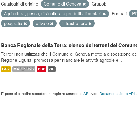
Cataloghi di origine:
Comune di Genova
Gruppi:
Agricoltura, pesca, silvicoltura e prodotti alimentari
Formati:
P
geografia
privato
infrastrutture
Banca Regionale della Terra: elenco dei terreni del Comun
Terreni non utilizzati che il Comune di Genova mette a disposizione dell
Regione Liguria, promossa per rilanciare le attività agricole e...
CSV
MAP_SRVC
PDF
ZIP
E' possibile inoltre accedere al registro usando le
API
(vedi
Documentazione API
).