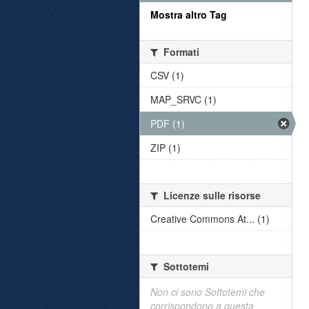
Mostra altro Tag
Formati
CSV (1)
MAP_SRVC (1)
PDF (1)
ZIP (1)
Licenze sulle risorse
Creative Commons At... (1)
Sottotemi
Non ci sono Sottotemi che
corrispondono a questa