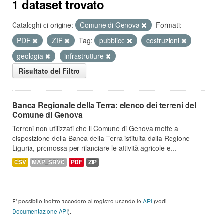
1 dataset trovato
Cataloghi di origine:
Comune di Genova
Formati:
PDF
ZIP
Tag:
pubblico
costruzioni
geologia
infrastrutture
Risultato del Filtro
Banca Regionale della Terra: elenco dei terreni del
Comune di Genova
Terreni non utilizzati che il Comune di Genova mette a
disposizione della Banca della Terra istituita dalla Regione
Liguria, promossa per rilanciare le attività agricole e...
CSV
MAP_SRVC
PDF
ZIP
E' possibile inoltre accedere al registro usando le
API
(vedi
Documentazione API
).