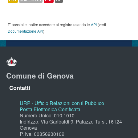
E' possibile inoltre accedere al registro usando le
API
(vedi
Documentazione API
).
Comune di Genova
Contatti
URP - Ufficio Relazioni con il Pubblico
Posta Elettronica Certificata
Numero Unico: 010.1010
Indirizzo: Via Garibaldi 9, Palazzo Tursi, 16124
Genova
P. Iva: 00856930102