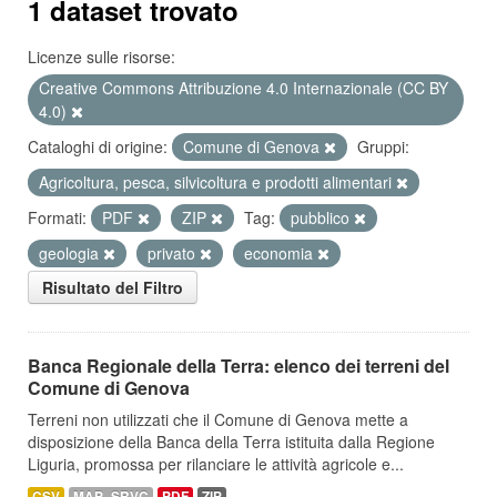
1 dataset trovato
Licenze sulle risorse:
Creative Commons Attribuzione 4.0 Internazionale (CC BY
4.0)
Cataloghi di origine:
Comune di Genova
Gruppi:
Agricoltura, pesca, silvicoltura e prodotti alimentari
Formati:
PDF
ZIP
Tag:
pubblico
geologia
privato
economia
Risultato del Filtro
Banca Regionale della Terra: elenco dei terreni del
Comune di Genova
Terreni non utilizzati che il Comune di Genova mette a
disposizione della Banca della Terra istituita dalla Regione
Liguria, promossa per rilanciare le attività agricole e...
CSV
MAP_SRVC
PDF
ZIP