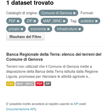
1 dataset trovato
Cataloghi di origine:
Comune di Genova
Formati:
PDF
ZIP
MAP_SRVC
Tag:
pubblico
privato
economia
infrastrutture
Risultato del Filtro
Banca Regionale della Terra: elenco dei terreni del
Comune di Genova
Terreni non utilizzati che il Comune di Genova mette a
disposizione della Banca della Terra istituita dalla Regione
Liguria, promossa per rilanciare le attività agricole e...
CSV
MAP_SRVC
PDF
ZIP
E' possibile inoltre accedere al registro usando le
API
(vedi
Documentazione API
).