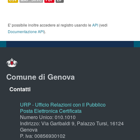
E' possibile inoltre accedere al registro usando le
API
(vedi
Documentazione API
).
Comune di Genova
Contatti
URP - Ufficio Relazioni con il Pubblico
Posta Elettronica Certificata
Numero Unico: 010.1010
Indirizzo: Via Garibaldi 9, Palazzo Tursi, 16124
Genova
P. Iva: 00856930102