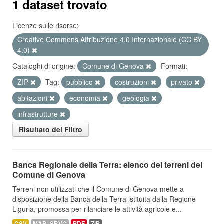
1 dataset trovato
Licenze sulle risorse:
Creative Commons Attribuzione 4.0 Internazionale (CC BY
4.0)
Cataloghi di origine:
Comune di Genova
Formati:
ZIP
Tag:
pubblico
costruzioni
privato
abitazioni
economia
geologia
infrastrutture
Risultato del Filtro
Banca Regionale della Terra: elenco dei terreni del
Comune di Genova
Terreni non utilizzati che il Comune di Genova mette a
disposizione della Banca della Terra istituita dalla Regione
Liguria, promossa per rilanciare le attività agricole e...
CSV
MAP_SRVC
PDF
ZIP