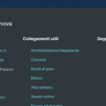
nova
Collegamenti utili
Segu
n il
Amministrazione trasparente
Concorsi
ata
Bandi di gara
, Palazzo
Bilanci
Albo pretorio
Servizi online
oom
Elenco siti tematici