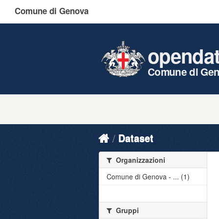
Comune di Genova
openda
Comune di Ge
Dataset
Organizzazioni
Comune di Genova - ... (1)
Gruppi