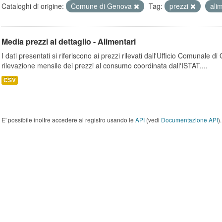
Cataloghi di origine:
Comune di Genova
Tag:
prezzi
ali
Media prezzi al dettaglio - Alimentari
I dati presentati si riferiscono ai prezzi rilevati dall'Ufficio Comunale d
rilevazione mensile dei prezzi al consumo coordinata dall'ISTAT....
CSV
E' possibile inoltre accedere al registro usando le
API
(vedi
Documentazione API
).