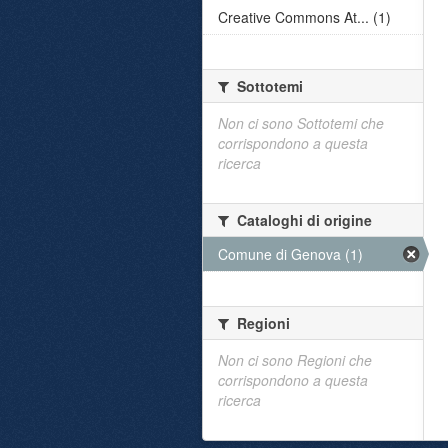
Creative Commons At... (1)
Sottotemi
Non ci sono Sottotemi che
corrispondono a questa
ricerca
Cataloghi di origine
Comune di Genova (1)
Regioni
Non ci sono Regioni che
corrispondono a questa
ricerca