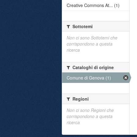
Creative Commons At... (1)
Sottotemi
Non ci sono Sottotemi che
corrispondono a questa
ricerca
Cataloghi di origine
Comune di Genova (1)
Regioni
Non ci sono Regioni che
corrispondono a questa
ricerca