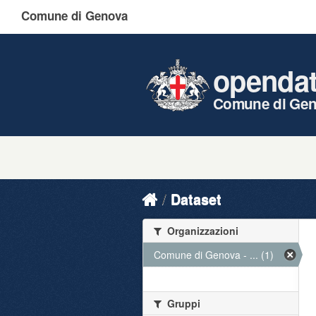
Comune di Genova
openda
Comune di Ge
Dataset
Organizzazioni
Comune di Genova - ... (1)
Gruppi