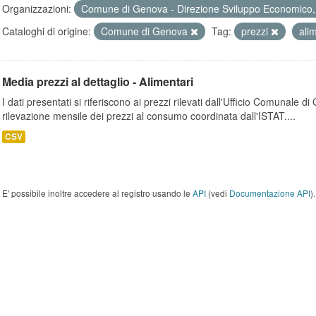
Organizzazioni:
Comune di Genova - Direzione Sviluppo Economico, 
Cataloghi di origine:
Comune di Genova
Tag:
prezzi
ali
Media prezzi al dettaglio - Alimentari
I dati presentati si riferiscono ai prezzi rilevati dall'Ufficio Comunale d
rilevazione mensile dei prezzi al consumo coordinata dall'ISTAT....
CSV
E' possibile inoltre accedere al registro usando le
API
(vedi
Documentazione API
).