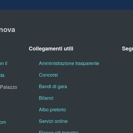
nova
Collegamenti utili
Segu
n il
Amministrazione trasparente
Concorsi
ata
Bandi di gara
, Palazzo
Bilanci
Albo pretorio
Servizi online
oom
Elenco siti tematici