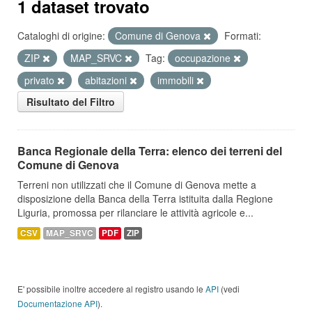
1 dataset trovato
Cataloghi di origine:
Comune di Genova
Formati:
ZIP
MAP_SRVC
Tag:
occupazione
privato
abitazioni
immobili
Risultato del Filtro
Banca Regionale della Terra: elenco dei terreni del
Comune di Genova
Terreni non utilizzati che il Comune di Genova mette a
disposizione della Banca della Terra istituita dalla Regione
Liguria, promossa per rilanciare le attività agricole e...
CSV
MAP_SRVC
PDF
ZIP
E' possibile inoltre accedere al registro usando le
API
(vedi
Documentazione API
).